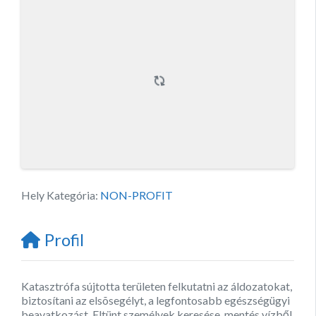
Hely Kategória:
NON-PROFIT
Profil
Katasztrófa sújtotta területen felkutatni az áldozatokat,
biztosítani az elsõsegélyt, a legfontosabb egészségügyi
beavatkozást. Eltünt személyek keresése, mentés vízből,