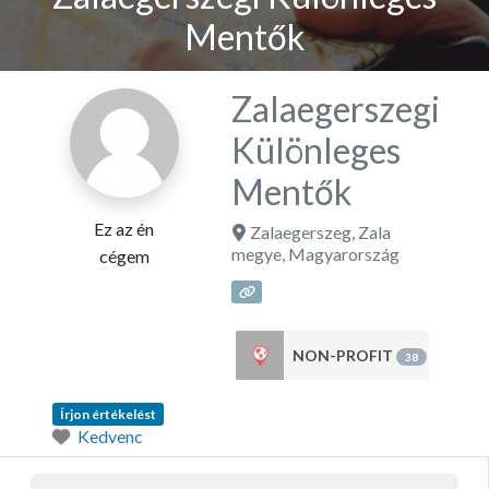
Mentők
Zalaegerszegi
Különleges
Mentők
Ez az én
Zalaegerszeg
,
Zala
megye
,
Magyarország
cégem
NON-PROFIT
38
Írjon értékelést
Kedvenc