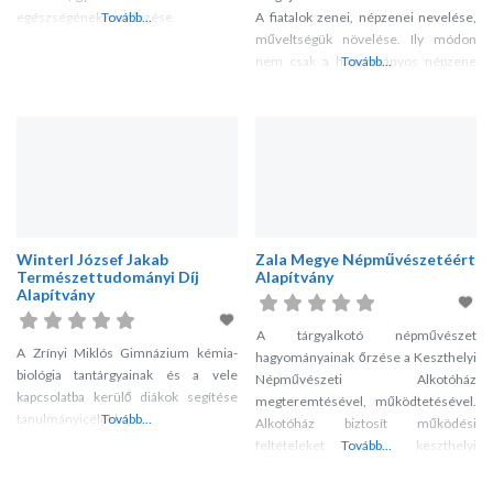
egészségének megőrzése.
Tovább...
A fiatalok zenei, népzenei nevelése,
műveltségük növelése. Ily módon
nem csak a hagyományos népzene
Tovább...
életben maradását segítjük elő,
hanem további lehetőséget nyújtunk
az igényesebb szinvonal
megteremtésére is. Ösztönöz arra,
hogy minden érdeklődő megtalálja
helyét az egyesület keretei között,
melyek ismét közelebb hozhatják a
városrész különböző korú lakósságát.
Winterl József Jakab
Zala Megye Népművészetéért
Természettudományi Díj
Alapítvány
Alapítvány
A tárgyalkotó népművészet
A Zrínyi Miklós Gimnázium kémia-
hagyományainak őrzése a Keszthelyi
biológia tantárgyainak és a vele
Népművészeti Alkotóház
kapcsolatba kerülő diákok segítése
megteremtésével, működtetésével.
tanulmányicélokból.
Tovább...
Alkotóház biztosít működési
feltételeket a keszthelyi
Tovább...
népművészeti alkotóközösségeknek.
Keszthelyi Szövő Stúdió, Keszthelyi