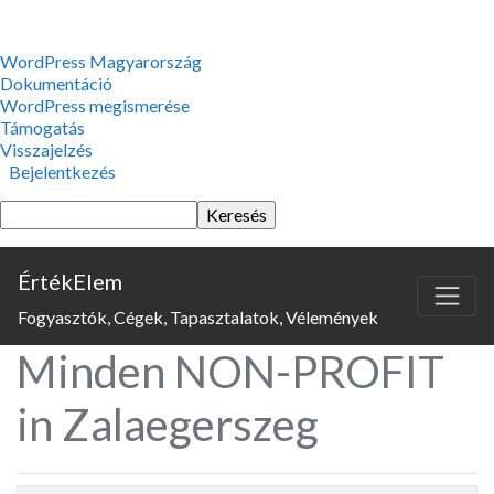
WordPress,
WordPress Magyarország
a
Dokumentáció
csodás
WordPress megismerése
Támogatás
Visszajelzés
Bejelentkezés
Keresés
ÉrtékElem
Fogyasztók, Cégek, Tapasztalatok, Vélemények
Minden NON-PROFIT
in Zalaegerszeg