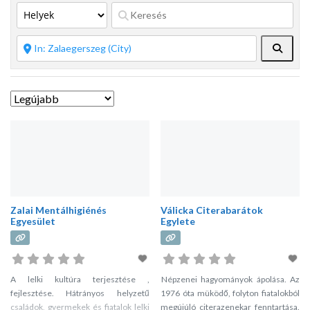
Keres
Zalai Mentálhigiénés
Válicka Citerabarátok
Egyesület
Egylete
A lelki kultúra terjesztése ,
Népzenei hagyományok ápolása. Az
fejlesztése. Hátrányos helyzetű
1976 óta müködő, folyton fiatalokból
családok, gyermekek és fiatalok lelki
megújúló citerazenekar fenntartása.