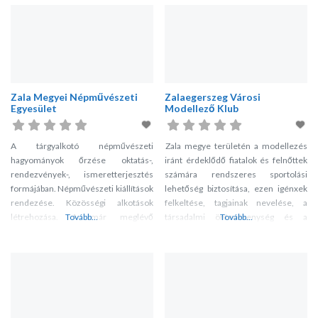
Fafaragó Stúdió, Folton-folt szakkör,
Kosárfonó szakkör, Nemezelő
szakkör, Bőrtárgykészítő szakkör,
Népművészeti Ifjúsági Stúdió. Az
Alapítvány Kézműves Iskolája
munkanélküliek szakmátnyújtó
Zala Megyei Népművészeti
Zalaegerszeg Városi
képzésével résztvesz a
Egyesület
Modellező Klub
munkaerőpiaci képzésben, segíti a
végzettek munkábakerülését, és
elvégzi az ehhez kapcsolódó
A tárgyalkotó népművészeti
Zala megye területén a modellezés
szolgáltatásokat
hagyományok őrzése oktatás-,
iránt érdeklődő fiatalok és felnőttek
rendezvények-, ismeretterjesztés
számára rendszeres sportolási
formájában. Népművészeti kiállítások
lehetőség biztosítása, ezen igénxek
rendezése. Közösségi alkotások
felkeltése, tagjainak nevelése, a
létrehozása. A már meglévő
Tovább...
társadalmi öntevékenység és a
Tovább...
közösségi alkotások szakmai
közösségi élet kibontakoztatása.Ezen
bemutatása, működtetése: a
belül:utánpótlás nevelés,
zalaegerszegi Kézművesek Háza és
működőképesség megtartása,
kézműves műhelyei, az 1996-ban
munkafeltételek és körülmények
elkészített honfoglalás-kori
javítása, versenyeken való részvétel
nemezsátor. Nyári népművészeti
biztosítása.
alkotótáborok és népművészeti