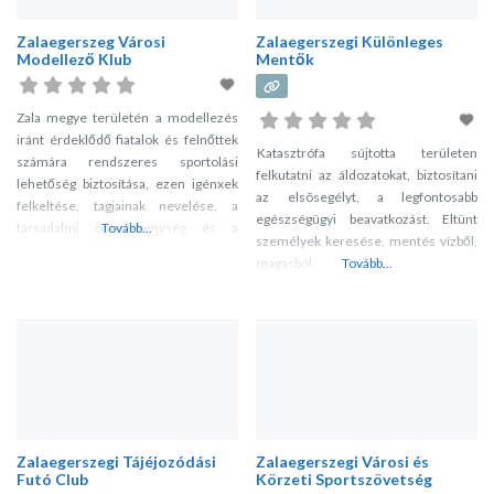
fesztiválok szervezése, könyvkiadás.
Zalaegerszeg Városi
Zalaegerszegi Különleges
Események: Nyitott Műhelygalériák
Modellező Klub
Mentők
napja a Kézművesek Házában
Zalaegerszegen; Az Országos
Fazekas- és Keramikus Találkozó és
Zala megye területén a modellezés
Fesztiválnak és
iránt érdeklődő fiatalok és felnőttek
Katasztrófa sújtotta területen
számára rendszeres sportolási
felkutatni az áldozatokat, biztosítani
lehetőség biztosítása, ezen igénxek
az elsõsegélyt, a legfontosabb
felkeltése, tagjainak nevelése, a
egészségügyi beavatkozást. Eltünt
társadalmi öntevékenység és a
Tovább...
személyek keresése, mentés vízből,
közösségi élet kibontakoztatása.Ezen
magasból.
Tovább...
belül:utánpótlás nevelés,
működőképesség megtartása,
munkafeltételek és körülmények
javítása, versenyeken való részvétel
biztosítása.
Zalaegerszegi Tájéjozódási
Zalaegerszegi Városi és
Futó Club
Körzeti Sportszövetség