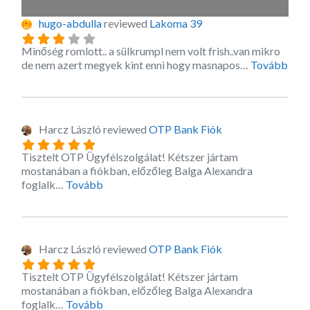
hugo-abdulla
reviewed
Lakoma 39
Minőség romlott.. a sülkrumpl nem volt frish..van mikro
about
de nem azert megyek kint enni hogy masnapos…
Tovább
Harcz László
reviewed
OTP Bank Fiók
Tisztelt OTP Ügyfélszolgálat! Kétszer jártam
mostanában a fiókban, előzőleg Balga Alexandra
about this listing
foglalk…
Tovább
Harcz László
reviewed
OTP Bank Fiók
Tisztelt OTP Ügyfélszolgálat! Kétszer jártam
mostanában a fiókban, előzőleg Balga Alexandra
about this listing
foglalk…
Tovább