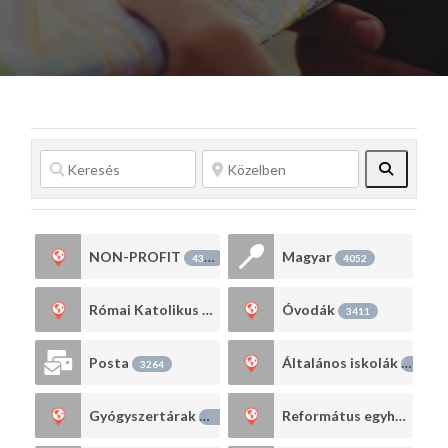
Search
NON-PROFIT
Magyar
4386
4052
Római Katolikus egyház
Óvodák
3641
3411
Posta
Általános iskolák
3264
2943
Gyógyszertárak
Református egyház
1421
1327