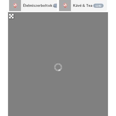
Élelmiszerboltok
Kávé & Tea
1303
1282