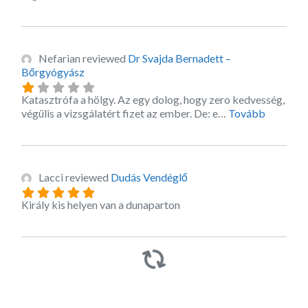
Nefarian
reviewed
Dr Svajda Bernadett –
Bőrgyógyász
Katasztrófa a hölgy. Az egy dolog, hogy zero kedvesség,
about thi
végülis a vizsgálatért fizet az ember. De: e…
Tovább
Lacci
reviewed
Dudás Vendéglő
Király kis helyen van a dunaparton