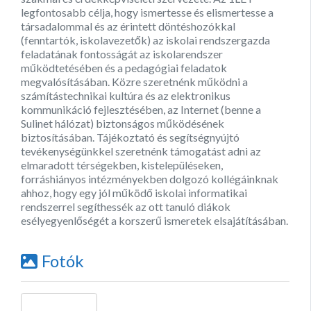
legfontosabb célja, hogy ismertesse és elismertesse a
társadalommal és az érintett döntéshozókkal
(fenntartók, iskolavezetők) az iskolai rendszergazda
feladatának fontosságát az iskolarendszer
működtetésében és a pedagógiai feladatok
megvalósításában. Közre szeretnénk működni a
számítástechnikai kultúra és az elektronikus
kommunikáció fejlesztésében, az Internet (benne a
Sulinet hálózat) biztonságos működésének
biztosításában. Tájékoztató és segítségnyújtó
tevékenységünkkel szeretnénk támogatást adni az
elmaradott térségekben, kistelepüléseken,
forráshiányos intézményekben dolgozó kollégáinknak
ahhoz, hogy egy jól működő iskolai informatikai
rendszerrel segíthessék az ott tanuló diákok
esélyegyenlőségét a korszerű ismeretek elsajátításában.
Fotók