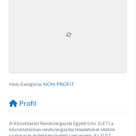
Hely Kategória:
NON-PROFIT
Profil
A Közoktatási Rendszergazda Egylet (röv. 1LET) a
közoktatásban rendszergazdai feladatokat ellátók
szakmai és érdekképviseleti szervezete. Az 1LET