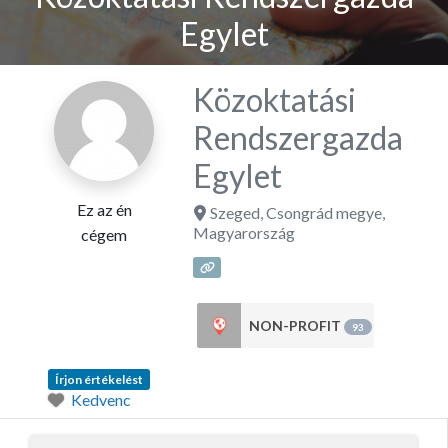
Egylet
Közoktatási
Rendszergazda
Egylet
Ez az én
Szeged
,
Csongrád megye
,
Magyarország
cégem
NON-PROFIT
93
Írjon értékelést
Kedvenc