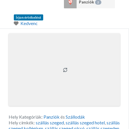
Panziók
2
Írjon értékelést
Kedvenc
Hely Kategóriák:
Panziók
és
Szállodák
Hely címkék:
szállás szeged
,
szállás szeged hotel
,
szállás
szeged kollégium
,
szállás szeged olcsó
,
szállás szegeden
,