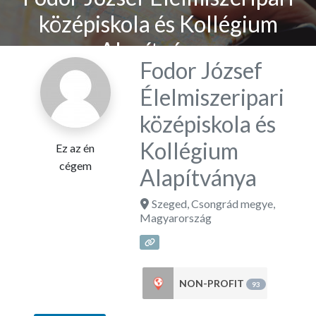
középiskola és Kollégium
Alapítványa
Fodor József
Élelmiszeripari
középiskola és
Kollégium
Ez az én
cégem
Alapítványa
Szeged
,
Csongrád megye
,
Magyarország
NON-PROFIT
93