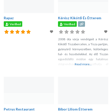
Rapaz
Kérész Kikötő És Étterem
Verified
Verified
2008 óta várja vendégeit a Kérész
Kikötő Tiszabercelen, a Tisza partján,
gyönyörű környezetben, különleges
hal- és húsételekkel. Az élő Tiszán
egyedülálló módon egy hatalmas
stégrendszeren fogyaszthatja el
Read more...
ebédjét, vacsoráját! Hívja meg
üzlettársait, lepje meg családját eme
különleges élménnyel!
Petrus Restaurant
Bíbor Liliom Étterem