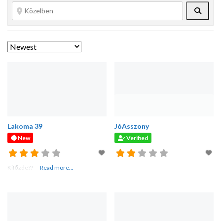
Searc
Lakoma 39
JóAsszony
New
Verified
Kifőzde??
Read more...