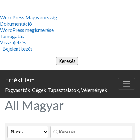
WordPress,
WordPress Magyarország
a
Dokumentáció
csodás
WordPress megismerése
Támogatás
Visszajelzés
Bejelentkezés
Keresés
ÉrtékElem
Fogyasztók, Cégek, Tapasztalatok, Vélemények
All Magyar