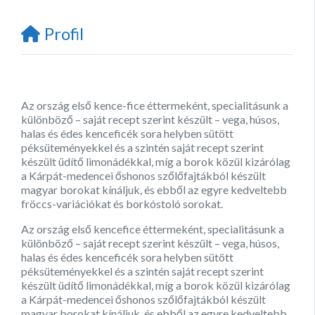
Profil
Az ország első kence-fice éttermeként, specialitásunk a
különböző – saját recept szerint készült – vega, húsos,
halas és édes kenceficék sora helyben sütött
péksüteményekkel és a szintén saját recept szerint
készült üdítő limonádékkal, míg a borok közül kizárólag
a Kárpát-medencei őshonos szőlőfajtákból készült
magyar borokat kínáljuk, és ebből az egyre kedveltebb
fröccs-variációkat és borkóstoló sorokat.
Az ország első kencefice éttermeként, specialitásunk a
különböző – saját recept szerint készült – vega, húsos,
halas és édes kenceficék sora helyben sütött
péksüteményekkel és a szintén saját recept szerint
készült üdítő limonádékkal, míg a borok közül kizárólag
a Kárpát-medencei őshonos szőlőfajtákból készült
magyar borokat kínáljuk, és ebből az egyre kedveltebb