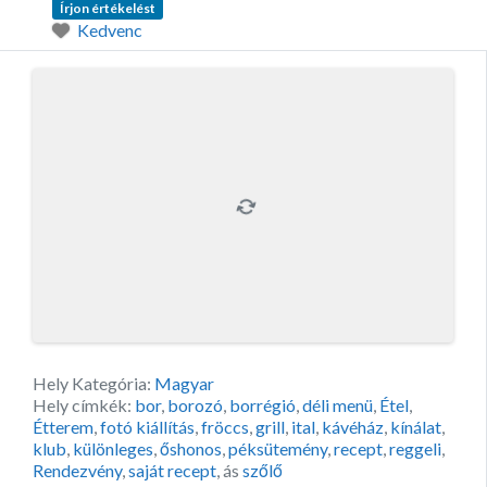
Írjon értékelést
Kedvenc
Hely Kategória:
Magyar
Hely címkék:
bor
,
borozó
,
borrégió
,
déli menü
,
Étel
,
Étterem
,
fotó kiállítás
,
fröccs
,
grill
,
ital
,
kávéház
,
kínálat
,
klub
,
különleges
,
őshonos
,
péksütemény
,
recept
,
reggeli
,
Rendezvény
,
saját recept
, ás
szőlő