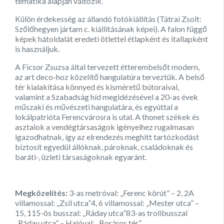
tematika alapján változik.
Külön érdekesség az állandó fotókiállítás (Tátrai Zsolt:
Szőlőhegyen jártam c. kiállításának képei). A falon függő
képek hátoldalát eredeti ötlettel étlapként és itallapként
is használjuk.
A Ficsor Zsuzsa által tervezett étterembelsőt modern,
az art deco-hoz közelítő hangulatúra terveztük. A belső
tér kialakítása könnyed és kisméretű bútoraival,
valamint a Szabadság híd megidézésével a 20-as évek
műszaki és művészeti hangulatára, és egyúttal a
lokálpatrióta Ferencvárosra is utal. A thonet székek és
asztalok a vendégtársaságok igényeihez rugalmasan
igazodhatnak, így az elrendezés meghitt tartózkodást
biztosít egyedül állóknak, pároknak, családoknak és
baráti-, üzleti társaságoknak egyaránt.
Megközelítés:
3-as metróval: „Ferenc körút” – 2, 2A
villamossal: „Zsil utca”4, 6 villamossal: „Mester utca” –
15, 115-ös busszal: „Ráday utca”83-as trolibusszal
„Ráday utca” – Hajóval: „Boráros tér”