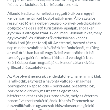
fröccs-variációkat és borkóstoló sorokat.
Állandó kínálatunk mellett a reggeli órákban reggeli
kencefice menüinket kóstolhatják meg. Álló asztalos
részünket főleg a délben beugró környékbeli diákoknak,
dolgozóknak és siető turistáknak ajánljuk, ahol akár
gyorsan is elfogyaszthatják délimenü-kínálatunkat, mely
egy levesből és különböző variációkban kencés
falatkából (finger food) áll. Az éttermi, borozó rész a
nap minden szakában kávéházként funkcionál, és főleg
az esti órákban baráti vagy üzleti vacsorákhoz kínál
teret úgy a galérián, mint a földszinti vendégtérben.
Ezért étlapunkon megtalálják a kenceficéken kívül a
grillezett hússzeleteket is.
Az Absolvent nemcsak vendéglátóhely, hanem mint klub
is működik, egyrészt a havonta változó – más-más
borrégióhoz kapcsolódó – borkínálat, prezentációk,
borkóstolók révén, másrészt az egész nap
háttérzeneként szóló jazz zene révén, mely az étterem
zeneművészeti szakértőjének, Kaszás Ferencnek az
összeállításában ugyancsak időszakosan, megfelelő