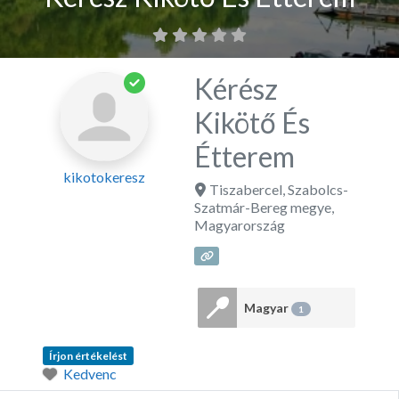
Kérész
Kikötő És
Étterem
kikotokeresz
Tiszabercel
,
Szabolcs-
Szatmár-Bereg megye
,
Magyarország
Magyar
1
Írjon értékelést
Kedvenc