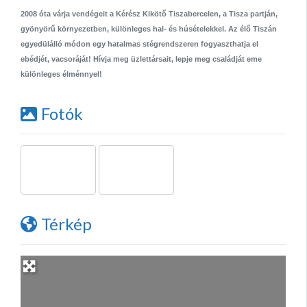
2008 óta várja vendégeit a Kérész Kikötő Tiszabercelen, a Tisza partján,
gyönyörű környezetben, különleges hal- és húsételekkel. Az élő Tiszán
egyedülálló módon egy hatalmas stégrendszeren fogyaszthatja el
ebédjét, vacsoráját! Hívja meg üzlettársait, lepje meg családját eme
különleges élménnyel!
Fotók
Térkép