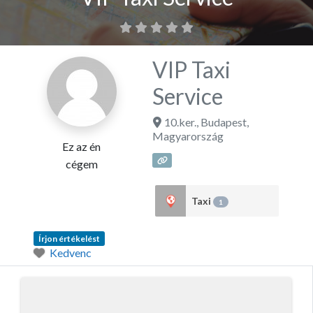
VIP Taxi
Service
10.ker.
,
Budapest
,
Magyarország
Ez az én
cégem
Taxi
1
Írjon értékelést
Kedvenc