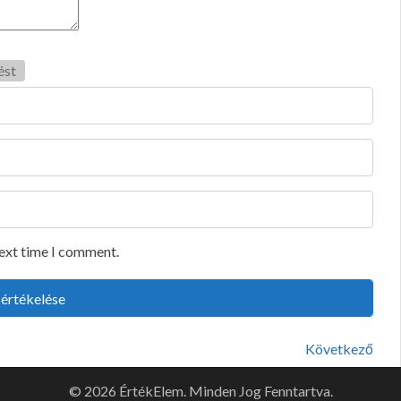
ést
next time I comment.
Következő
© 2026 ÉrtékElem. Minden Jog Fenntartva.