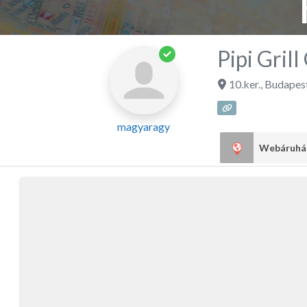
Pipi Grill
10.ker.
,
Budapes
magyaragy
Webáruh