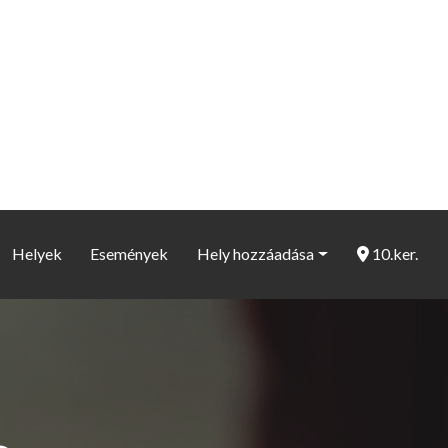
Helyek
Események
Hely hozzáadása
10.ker.