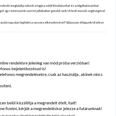
mindenki megtalálja nálunk a fogára valót!Kínálatunkat és szolgáltatásainkat
get, így reményeink szerint jóllakottan gondol ránk! A fenti menük segítségével
rasztó nap után bajlódni a vacsora elkészítésével? Válasszon étlapunkról ízlése
nline rendelésre jelenleg van mód próba verzióban!
efonos bejelentkezéssel is!
elefonos megrendelésekre, csak az használja , akinek nincs
síteni.
 belül kiszállítja a megrendelt ételt, italt!
 fizetni, kérjük a megrendeléskor jelezze a futárunknak!
e el részünkre, lehető legrövidebb időn belül válaszolunk.