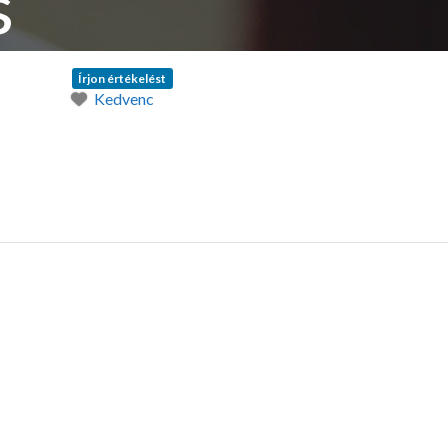
s
Írjon értékelést
Kedvenc