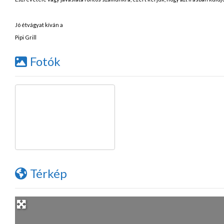
Jó étvágyat kíván a
Pipi Grill
Fotók
Térkép