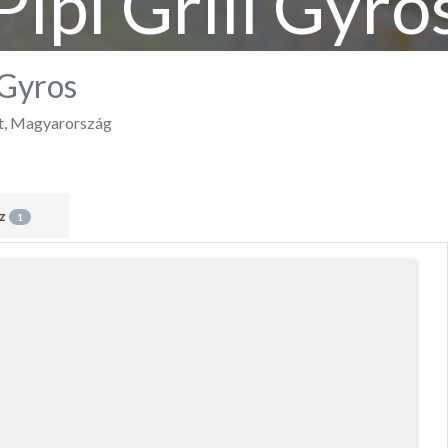
Pipi Grill Gyro
 Gyros
t
,
Magyarország
áz
1