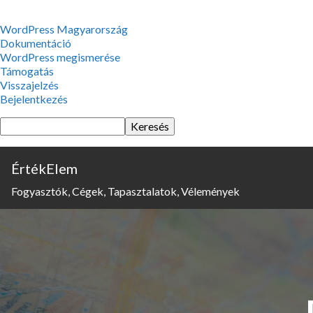
WordPress,
WordPress Magyarország
a
Dokumentáció
csodás
WordPress megismerése
Támogatás
Visszajelzés
Bejelentkezés
Keresés
ÉrtékElem
Fogyasztók, Cégek, Tapasztalatok, Vélemények