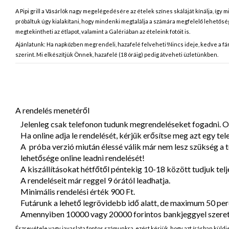
A Pipi grill a Vásárlók nagy megelégedésére az ételek színes skáláját kínálja, így 
próbáltuk úgy kialakítani, hogy mindenki megtalálja a számára megfelelő lehetősé
megtekintheti az étlapot, valamint a Galériában az ételeink fotóit is.
Ajánlatunk: Ha napközben megrendeli, hazafelé felveheti!
Nincs ideje, kedve a fá
szerint. Mi elkészítjük Önnek, hazafelé (18 óráig) pedig átveheti üzletünkben.
A rendelés menetéről
Jelenleg csak telefonon tudunk megrendeléseket fogadni. O
Ha online adja le rendelését, kérjük erősítse meg azt egy tel
A próba verzió miután élessé válik már nem lesz szükség a t
lehetősége online leadni rendelését!
A kiszállításokat hétfőtől péntekig 10-18 között tudjuk telje
A rendeléseit már reggel 9 órától leadhatja.
Minimális rendelési érték 900 Ft.
Futárunk a lehető legrövidebb idő alatt, de maximum 50 percen
Amennyiben 10000 vagy 20000 forintos bankjeggyel szeretne
Észrevétele vagy javaslata fontos számunkra, ezért kérjük, hogy azt írásban küldj