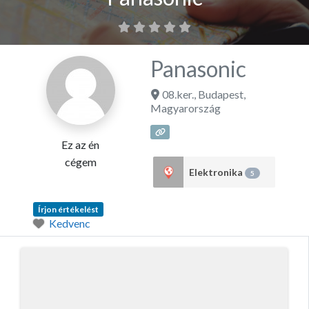
Panasonic
08.ker.
,
Budapest
,
Magyarország
Ez az én
cégem
Elektronika
5
Írjon értékelést
Kedvenc