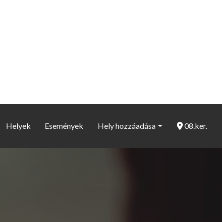
Helyek
Események
Hely hozzáadása
08.ker.