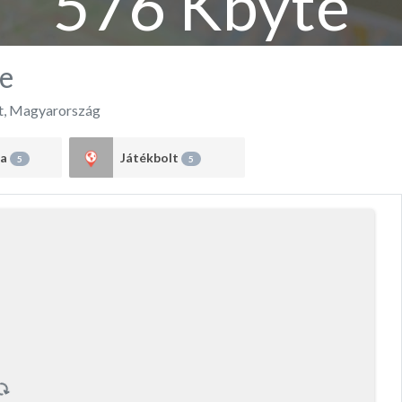
576 Kbyte
e
t
,
Magyarország
ka
Játékbolt
5
5