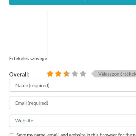
Értékelés szövege
Válasszon értékel
Overall:
Name
Email
Website
Save my name, email, and website in this browser for the 