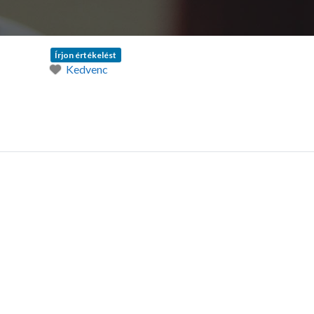
Írjon értékelést
Kedvenc