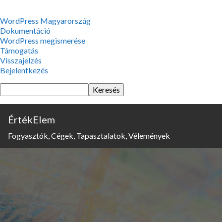
WordPress,
WordPress Magyarország
a
Dokumentáció
csodás
WordPress megismerése
Támogatás
Visszajelzés
Bejelentkezés
Keresés
ÉrtékElem
Fogyasztók, Cégek, Tapasztalatok, Vélemények