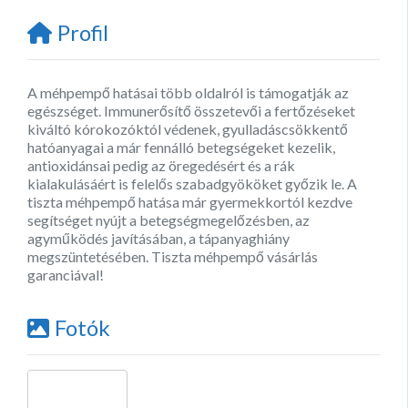
Profil
A méhpempő hatásai több oldalról is támogatják az
egészséget. Immunerősítő összetevői a fertőzéseket
kiváltó kórokozóktól védenek, gyulladáscsökkentő
hatóanyagai a már fennálló betegségeket kezelik,
antioxidánsai pedig az öregedésért és a rák
kialakulásáért is felelős szabadgyököket győzik le. A
tiszta méhpempő hatása már gyermekkortól kezdve
segítséget nyújt a betegségmegelőzésben, az
agyműködés javításában, a tápanyaghiány
megszüntetésében. Tiszta méhpempő vásárlás
garanciával!
Fotók