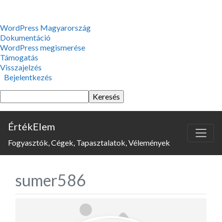
WordPress,
WordPress Magyarország
a
Dokumentáció
csodás
WordPress megismerése
Támogatás
Visszajelzés
Bejelentkezés
Keresés
ÉrtékElem
Fogyasztók, Cégek, Tapasztalatok, Vélemények
sumer586