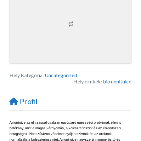
Hely Kategória:
Uncategorized
Hely címkék:
bio noni juice
Profil
A nonijuice az elhízással gyakran együttjáró egészségi problémák ellen is
hatékony, mint a magas vérnyomás, a koleszterinszint és az érrendszeri
betegségek. Hosszútávon védelmet nyújt a szívnek és az ereknek,
normalizálja a koleszterinszintet. A noni juice nagyszerű immunerősítő és