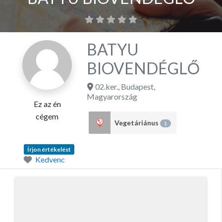
BATYU
BIOVENDÉGLŐ
02.ker.
,
Budapest
,
Magyarország
Ez az én
cégem
Vegetáriánus
1
Írjon értékelést
Kedvenc