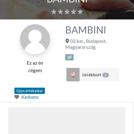
BAMBINI
02.ker.
,
Budapest
,
Magyarország
Ez az én
cégem
Játékbolt
3
Írjon értékelést
Kedvenc