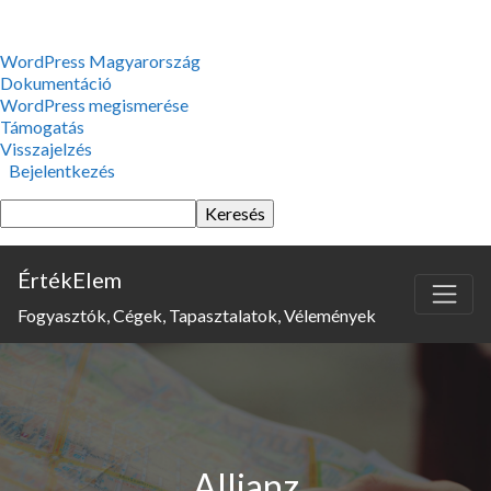
WordPress,
WordPress Magyarország
a
Dokumentáció
csodás
WordPress megismerése
Támogatás
Visszajelzés
Bejelentkezés
Keresés
ÉrtékElem
Fogyasztók, Cégek, Tapasztalatok, Vélemények
Allianz