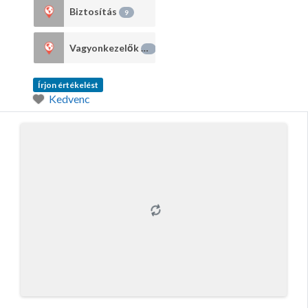
Biztosítás
9
Vagyonkezelők
1
Írjon értékelést
Kedvenc