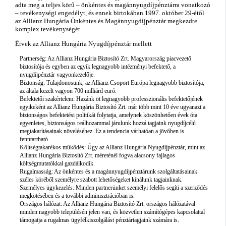
adta meg a teljes körű – önkéntes és magánnyugdíjpénztárra vonatkozó
– tevékenységi engedélyt, és ennek birtokában 1997. október 29-étől
az Allianz Hungária Önkéntes és Magánnyugdíjpénztár megkezdte
komplex tevékenységét.
Érvek az Allianz Hungária Nyugdíjpénztár mellett
Partnerség: Az Allianz Hungária Biztosító Zrt. Magyarország piacvezető
biztosítója és egyben az egyik legnagyobb intézményi befektető, a
nyugdíjpénztár vagyonkezelője.
Biztonság: Tulajdonosunk, az Allianz Csoport Európa legnagyobb biztosítója,
az általa kezelt vagyon 700 milliárd euró.
Befektetői szakértelem: Hazánk öt legnagyobb professzionális befektetőjének
egyikeként az Allianz Hungária Biztosító Zrt. már több mint 10 éve ugyanazt a
biztonságos befektetési politikát folytatja, amelynek köszönhetően évek óta
egyenletes, biztonságos reálhozammal járulunk hozzá tagjaink nyugdíjcélú
megtakarításainak növeléséhez. Ez a tendencia várhatóan a jövőben is
fenntartható.
Költségtakarékos működés: Úgy az Allianz Hungária Nyugdíjpénztár, mint az
Allianz Hungária Biztosító Zrt. méreténél fogva alacsony fajlagos
költségmutatókkal gazdálkodik.
Rugalmasság: Az önkéntes és a magánnyugdíjpénztárunk szolgáltatásainak
széles köréből személyre szabott lehetőségeket kínálunk tagjainknak.
Személyes ügykezelés: Minden partnerünket személyi felelős segíti a szerződés
megkötésében és a további adminisztrációban is.
Országos hálózat: Az Allianz Hungária Biztosító Zrt. országos hálózatával
minden nagyobb településén jelen van, és közvetlen számítógépes kapcsolattal
támogatja a rugalmas ügyfélkiszolgálást pénztártagjaink számára is.