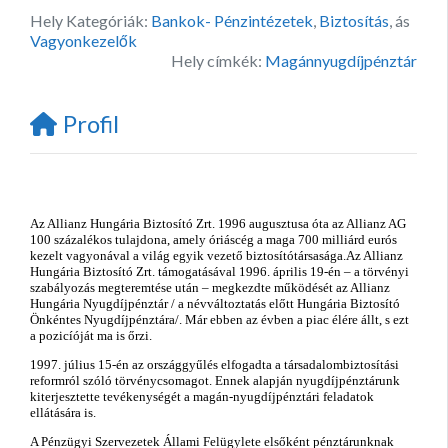
Hely Kategóriák:
Bankok- Pénzintézetek
,
Biztosítás
, ás
Vagyonkezelők
Hely címkék:
Magánnyugdíjpénztár
Profil
Az Allianz Hungária Biztosító Zrt. 1996 augusztusa óta az Allianz AG
100 százalékos tulajdona, amely óriáscég a maga 700 milliárd eurós
kezelt vagyonával a világ egyik vezető biztosítótársasága.Az Allianz
Hungária Biztosító Zrt. támogatásával 1996. április 19-én – a törvényi
szabályozás megteremtése után – megkezdte működését az Allianz
Hungária Nyugdíjpénztár / a névváltoztatás előtt Hungária Biztosító
Önkéntes Nyugdíjpénztára/. Már ebben az évben a piac élére állt, s ezt
a pozicíóját ma is őrzi.
1997. július 15-én az országgyűlés elfogadta a társadalombiztosítási
reformról szóló törvénycsomagot. Ennek alapján nyugdíjpénztárunk
kiterjesztette tevékenységét a magán-nyugdíjpénztári feladatok
ellátására is.
A Pénzügyi Szervezetek Állami Felügylete elsőként pénztárunknak