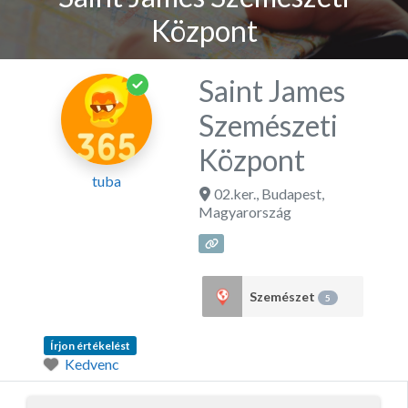
Központ
Saint James
Szemészeti
Központ
tuba
02.ker.
,
Budapest
,
Magyarország
Szemészet
5
Írjon értékelést
Kedvenc