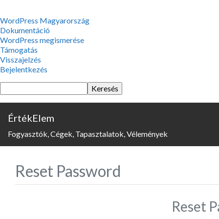
WordPress,
WordPress Magyarország
a
Dokumentáció
csodás
WordPress megismerése
Támogatás
Visszajelzés
Bejelentkezés
Keresés
ÉrtékElem
Fogyasztók, Cégek, Tapasztalatok, Vélemények
Reset Password
Reset P