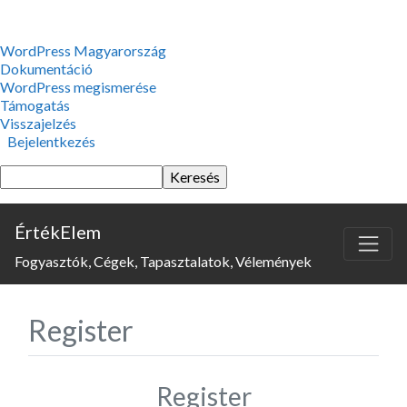
WordPress,
WordPress Magyarország
a
Dokumentáció
csodás
WordPress megismerése
Támogatás
Visszajelzés
Bejelentkezés
Keresés
ÉrtékElem
Fogyasztók, Cégek, Tapasztalatok, Vélemények
Register
Register