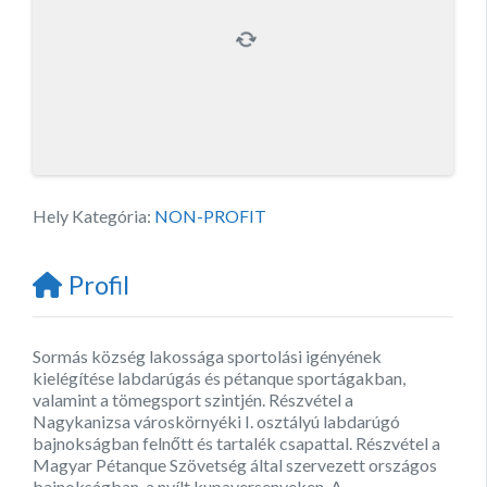
Hely Kategória:
NON-PROFIT
Profil
Sormás község lakossága sportolási igényének
kielégítése labdarúgás és pétanque sportágakban,
valamint a tömegsport szintjén. Részvétel a
Nagykanizsa városkörnyéki I. osztályú labdarúgó
bajnokságban felnőtt és tartalék csapattal. Részvétel a
Magyar Pétanque Szövetség által szervezett országos
bajnokságban, a nyílt kupaversenyeken. A