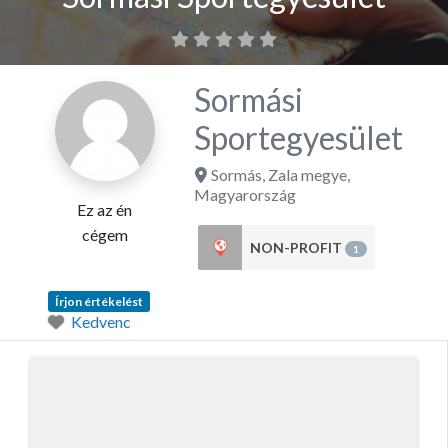
Sormási
Sportegyesület
Sormás
,
Zala megye
,
Magyarország
Ez az én
cégem
NON-PROFIT
1
Írjon értékelést
Kedvenc