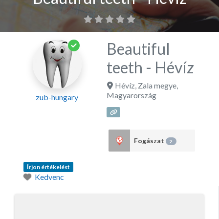
Beautiful
teeth - Hévíz
Hévíz
,
Zala megye
,
Magyarország
zub-hungary
Fogászat
2
Írjon értékelést
Kedvenc