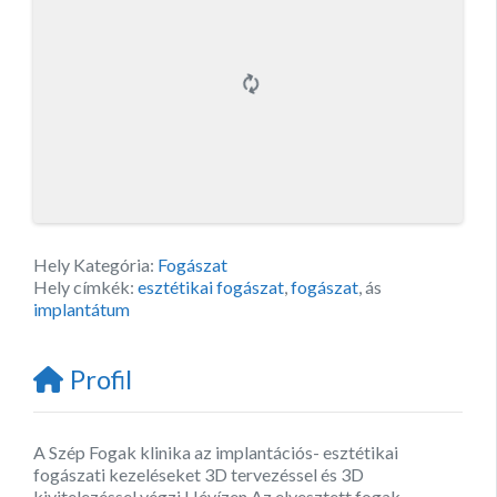
Hely Kategória:
Fogászat
Hely címkék:
esztétikai fogászat
,
fogászat
, ás
implantátum
Profil
A Szép Fogak klinika az implantációs- esztétikai
fogászati kezeléseket 3D tervezéssel és 3D
kivitelezéssel végzi Hévízen.Az elvesztett fogak