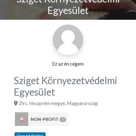
Egyesület
Ez az én cégem
Sziget Környezetvédelmi
Egyesület
Zirc
,
Veszprém megye
,
Magyarország
NON-PROFIT
7
Írjon értékelést