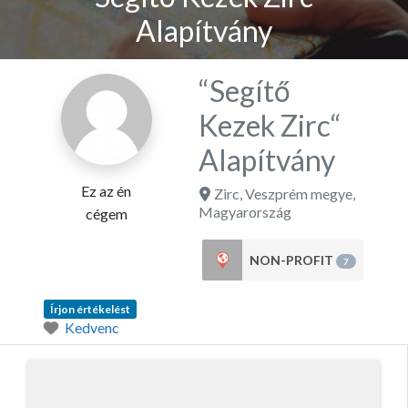
Alapítvány
“Segítő
Kezek Zirc“
Alapítvány
Ez az én
Zirc
,
Veszprém megye
,
Magyarország
cégem
NON-PROFIT
7
Írjon értékelést
Kedvenc