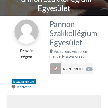
Egyesület
Pannon
Szakkollégium
Egyesület
Ez az én
Veszprém
,
Veszprém
megye
,
Magyarország
cégem
NON-PROFIT
42
Írjon értékelést
Kedvenc