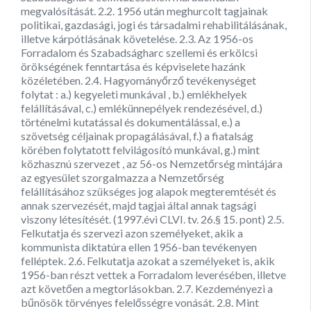
megvalósítását. 2.2. 1956 után meghurcolt tagjainak
politikai, gazdasági, jogi és társadalmi rehabilitálásának,
illetve kárpótlásának követelése. 2.3. Az 1956-os
Forradalom és Szabadságharc szellemi és erkölcsi
örökségének fenntartása és képviselete hazánk
közéletében. 2.4. Hagyományőrző tevékenységet
folytat : a.) kegyeleti munkával , b.) emlékhelyek
felállításával, c.) emlékünnepélyek rendezésével, d.)
történelmi kutatással és dokumentálással, e.) a
szövetség céljainak propagálásával, f.) a fiatalság
körében folytatott felvilágosító munkával, g.) mint
közhasznú szervezet , az 56-os Nemzetőrség mintájára
az egyesület szorgalmazza a Nemzetőrség
felállításához szükséges jog alapok megteremtését és
annak szervezését, majd tagjai által annak tagsági
viszony létesítését. (1997.évi CLVI. tv. 26.§ 15. pont) 2.5.
Felkutatja és szervezi azon személyeket, akik a
kommunista diktatúra ellen 1956-ban tevékenyen
felléptek. 2.6. Felkutatja azokat a személyeket is, akik
1956-ban részt vettek a Forradalom leverésében, illetve
azt követően a megtorlásokban. 2.7. Kezdeményezi a
bűnösök törvényes felelősségre vonását. 2.8. Mint