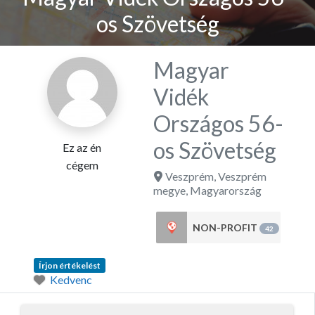
os Szövetség
Magyar
Vidék
Országos 56-
os Szövetség
Ez az én
cégem
Veszprém
,
Veszprém
megye
,
Magyarország
NON-PROFIT
42
Írjon értékelést
Kedvenc