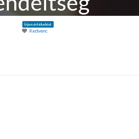
endeltség
Írjon értékelést
Kedvenc