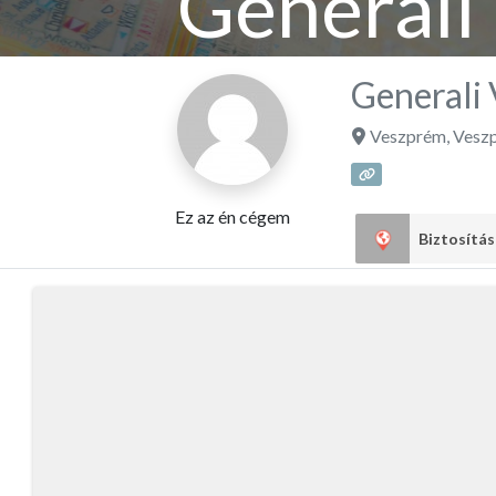
Generali
Generali 
Veszprém
,
Vesz
Ez az én cégem
Biztosítá