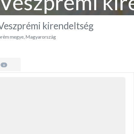
 Veszprémi kir
Veszprémi kirendeltség
prém megye
,
Magyarország
s
6