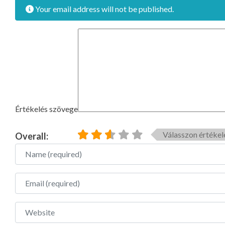
Your email address will not be published.
Értékelés szövege
Válasszon értékel
Overall:
Name
Email
Website