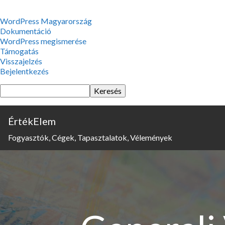
WordPress,
WordPress Magyarország
a
Dokumentáció
csodás
WordPress megismerése
Támogatás
Visszajelzés
Bejelentkezés
Keresés
ÉrtékElem
Fogyasztók, Cégek, Tapasztalatok, Vélemények