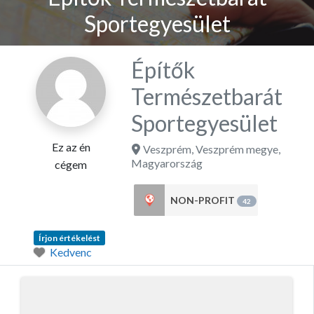
Sportegyesület
Építők
Természetbarát
Sportegyesület
Ez az én
Veszprém
,
Veszprém megye
,
Magyarország
cégem
NON-PROFIT
42
Írjon értékelést
Kedvenc