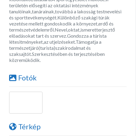
területén elősegítí az oktatási intézmények
tanulóinak,tanárainak,továbbá a lakosság testnevelési
és sporttevékenységét.Különböző szakági túrák
vezetése mellett gondoskodik a környezet,erdő és
természetvédelemről.Nevel,oktat,ismeretterjesztő
elöadásokat tart és szervez.Gondozza a túrista
létesitményeket,az utjelzéseket.Támogatja a
természetjáró(turista)szakirodalmat és
szaksajtót.Szerkesztésében és terjesztésében
közremüködik.
Fotók
Térkép