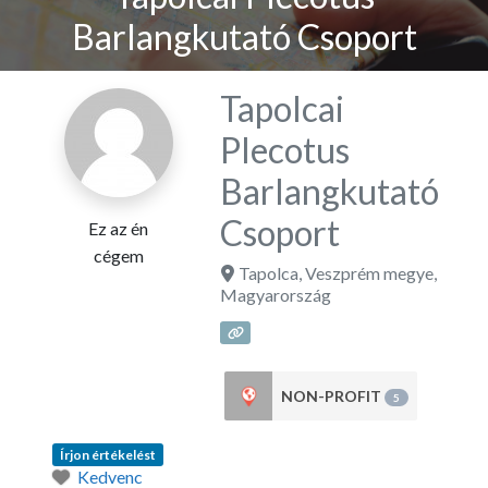
Barlangkutató Csoport
Tapolcai
Plecotus
Barlangkutató
Csoport
Ez az én
cégem
Tapolca
,
Veszprém megye
,
Magyarország
NON-PROFIT
5
Írjon értékelést
Kedvenc