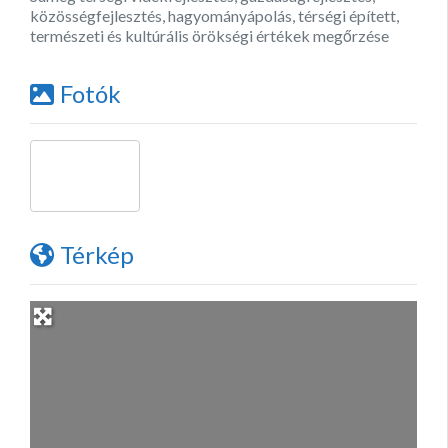
közösségfejlesztés, hagyományápolás, térségi épített,
természeti és kultúrális örökségi értékek megőrzése
Fotók
Térkép