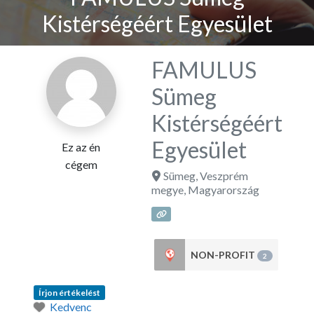
Kistérségéért Egyesület
FAMULUS
Sümeg
Kistérségéért
Egyesület
Ez az én
cégem
Sümeg
,
Veszprém
megye
,
Magyarország
NON-PROFIT
2
Írjon értékelést
Kedvenc