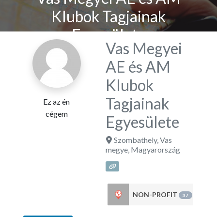
Klubok Tagjainak
Egyesülete
Vas Megyei
AE és AM
Klubok
Tagjainak
Ez az én
cégem
Egyesülete
Szombathely
,
Vas
megye
,
Magyarország
NON-PROFIT
37