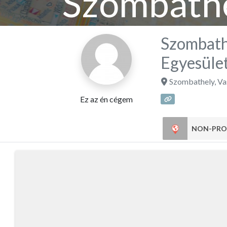
Szombathe
Szombath
Egyesüle
Szombathely
,
Va
Ez az én cégem
NON-PRO