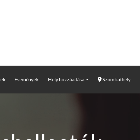
yek
Események
Hely hozzáadása
Szombathely