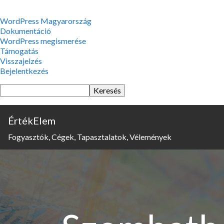
WordPress,
WordPress Magyarország
a
Dokumentáció
csodás
WordPress megismerése
Támogatás
Visszajelzés
Bejelentkezés
Keresés
ÉrtékElem
Fogyasztók, Cégek, Tapasztalatok, Vélemények