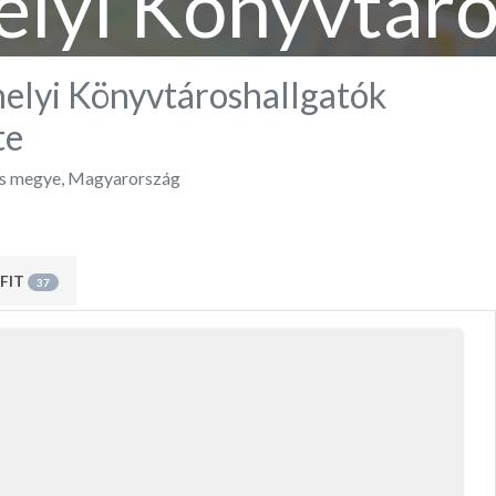
lyi Könyvtáro
Egyesülete
elyi Könyvtároshallgatók
te
s megye
,
Magyarország
FIT
37