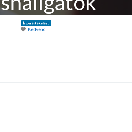
shallgatók
Írjon értékelést
Kedvenc