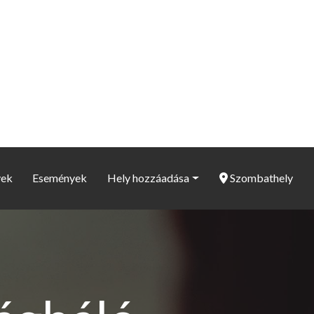
yek
Események
Hely hozzáadása
Szombathely