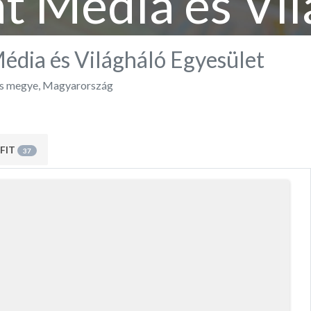
t Média és Vil
Egyesület
édia és Világháló Egyesület
s megye
,
Magyarország
FIT
37