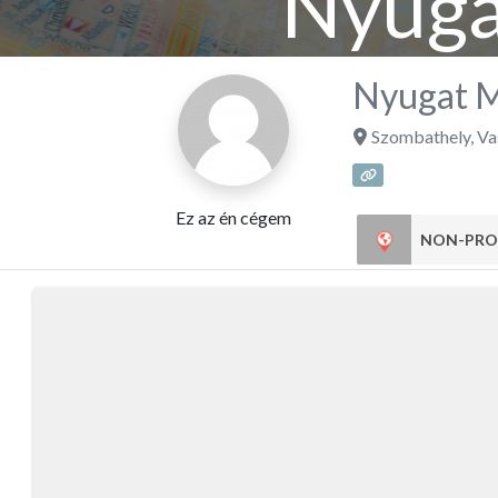
Nyuga
Nyugat M
Szombathely
,
Va
Ez az én cégem
NON-PRO