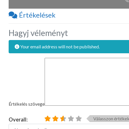
Értékelések
Hagyj véleményt
Your email address will not be published.
Értékelés szövege
Válasszon értékel
Overall:
Name