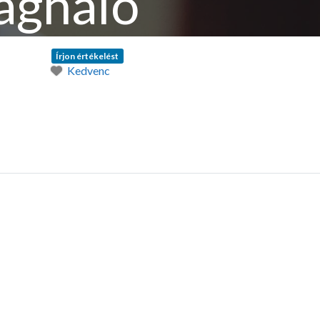
ágháló
Írjon értékelést
Kedvenc