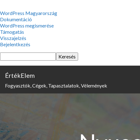
WordPress,
WordPress Magyarország
a
Dokumentáció
csodás
WordPress megismerése
Támogatás
Visszajelzés
Bejelentkezés
Keresés
ÉrtékElem
Fogyasztók, Cégek, Tapasztalatok, Vélemények