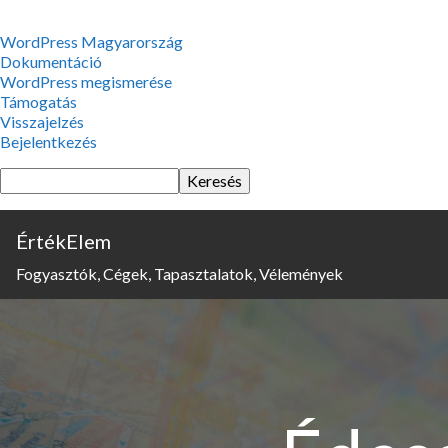
WordPress,
WordPress Magyarország
a
Dokumentáció
csodás
WordPress megismerése
Támogatás
Visszajelzés
Bejelentkezés
Keresés
ÉrtékElem
Fogyasztók, Cégek, Tapasztalatok, Vélemények