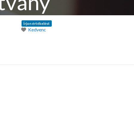
tvány
Írjon értékelést
Kedvenc