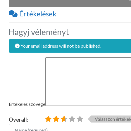
Értékelések
Hagyj véleményt
Your email address will not be published.
Értékelés szövege
Válasszon értékel
Overall:
Name