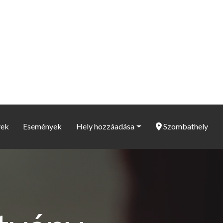
yek
Események
Hely hozzáadása
Szombathely