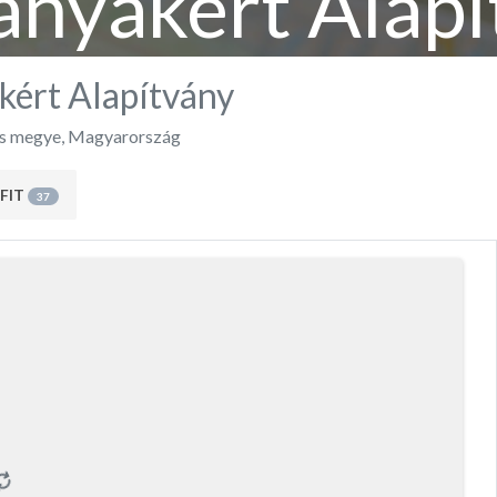
anyákért Alapí
kért Alapítvány
s megye
,
Magyarország
FIT
37