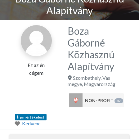
Alapítvány
Boza
Gáborné
Közhasznú
Alapítvány
Ez az én
cégem
Szombathely
,
Vas
megye
,
Magyarország
NON-PROFIT
37
Írjon értékelést
Kedvenc