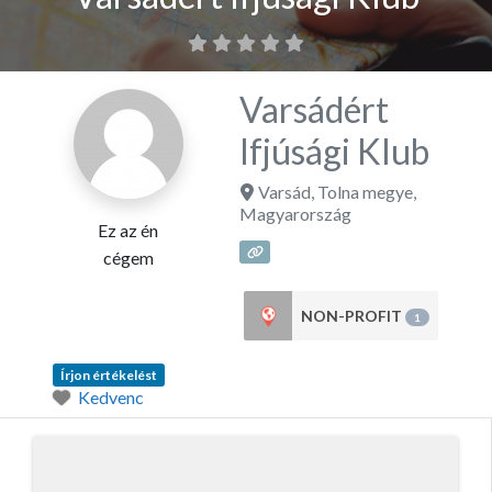
Varsádért
Ifjúsági Klub
Varsád
,
Tolna megye
,
Magyarország
Ez az én
cégem
NON-PROFIT
1
Írjon értékelést
Kedvenc