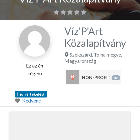
Víz'P'Art
Közalapítvány
Szekszárd
,
Tolna megye
,
Magyarország
Ez az én
cégem
NON-PROFIT
32
Írjon értékelést
Kedvenc