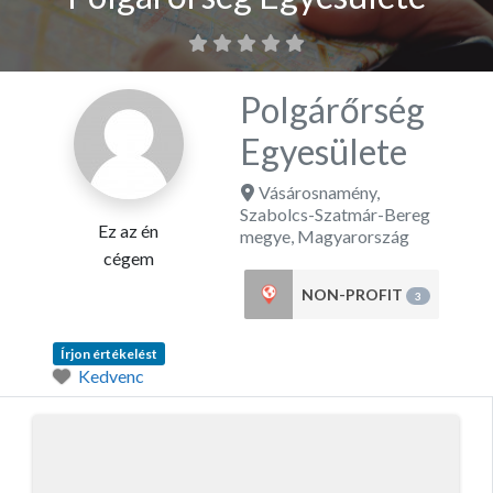
Polgárőrség
Egyesülete
Vásárosnamény
,
Szabolcs-Szatmár-Bereg
Ez az én
megye
,
Magyarország
cégem
NON-PROFIT
3
Írjon értékelést
Kedvenc