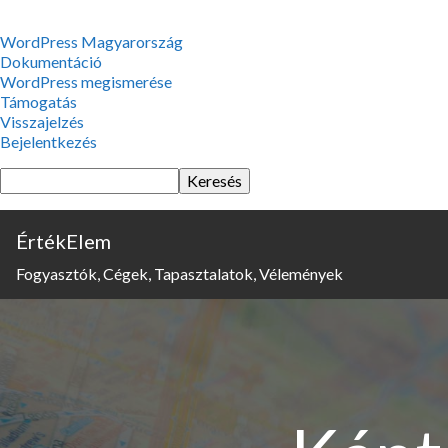
WordPress,
WordPress Magyarország
a
Dokumentáció
csodás
WordPress megismerése
Támogatás
Visszajelzés
Bejelentkezés
Keresés
ÉrtékElem
Fogyasztók, Cégek, Tapasztalatok, Vélemények