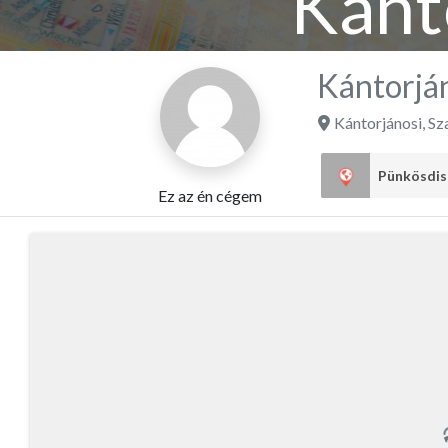
Kánt
Kántorján
Kántorjánosi
,
Sz
Ez az én cégem