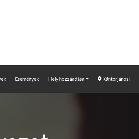
yek
Események
Hely hozzáadása
Kántorjánosi