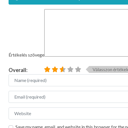
Értékelés szövege
Válasszon értékel
Overall:
Name
Email
Website
Save my name, email, and website in this browser for the 