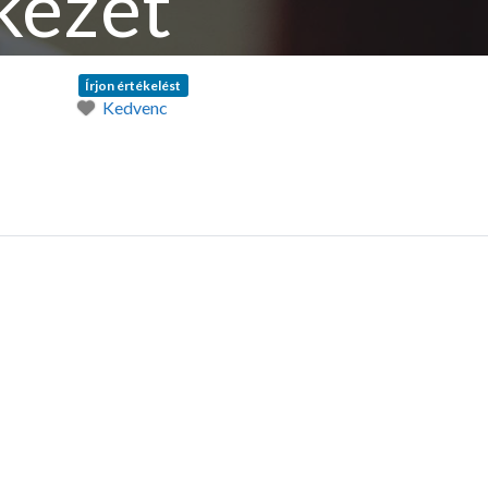
kezet
Írjon értékelést
Kedvenc