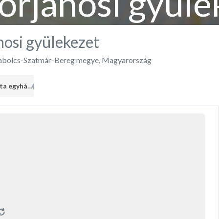
orjánosi gyüle
osi gyülekezet
abolcs-Szatmár-Bereg megye
,
Magyarország
Pünkösdista egyház
1