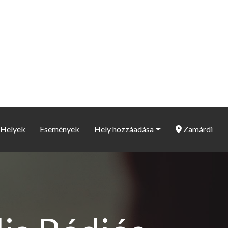
Helyek
Események
Hely hozzáadása
Zamárdi