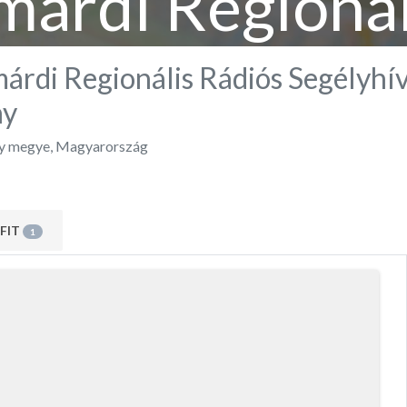
amárdi Regionál
élyhívó Alapít
márdi Regionális Rádiós Segélyhí
ny
y megye
,
Magyarország
FIT
1