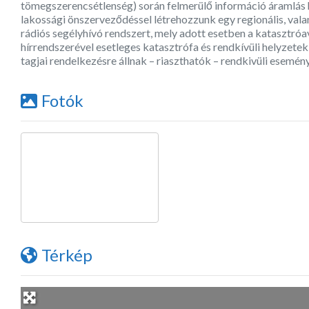
tömegszerencsétlenség) során felmerülő információ áramlás 
lakossági önszerveződéssel létrehozzunk egy regionális, val
rádiós segélyhívó rendszert, mely adott esetben a katasztró
hírrendszerével esetleges katasztrófa és rendkívüli helyzetek
tagjai rendelkezésre állnak – riaszthatók – rendkivüli esemén
Fotók
Térkép