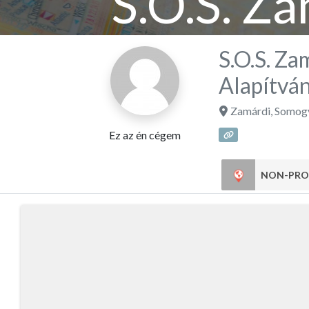
S.O.S. Z
Seg
S.O.S. Za
Alapítvá
Zamárdi
,
Somog
Ez az én cégem
NON-PRO