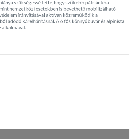
hiánya szükségessé tette, hogy szűkebb pátriánkba
amint nemzetközi esetekben is bevethető mobilizálható
avédelem irányításával aktívan közreműködik a
ből adódó kárelhárításnál. A 6 fős könnyűbuvár és alpinista
y alkalmával.