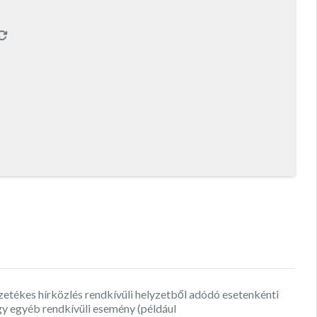
zetékes hírközlés rendkívüli helyzetből adódó esetenkénti
agy egyéb rendkívüli esemény (például