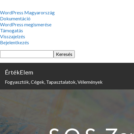
WordPress,
WordPress Magyarország
a
Dokumentáció
csodás
WordPress megismerése
Támogatás
Visszajelzés
Bejelentkezés
Keresés
ÉrtékElem
Fogyasztók, Cégek, Tapasztalatok, Vélemények