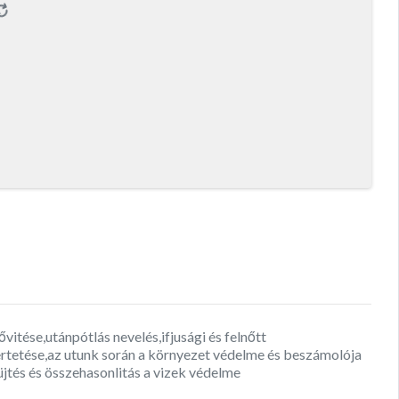
vitése,utánpótlás nevelés,ifjusági és felnőtt
ertetése,az utunk során a környezet védelme és beszámolója
üjtés és összehasonlitás a vizek védelme