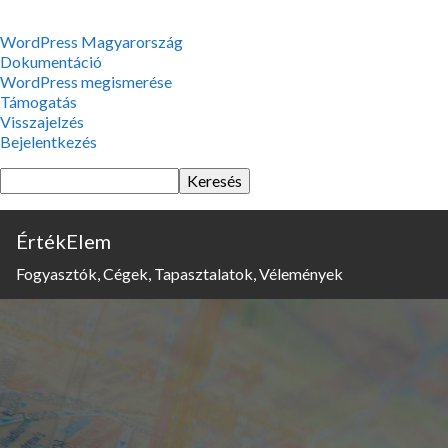
WordPress,
WordPress Magyarország
a
Dokumentáció
csodás
WordPress megismerése
Támogatás
Visszajelzés
Bejelentkezés
Keresés
ÉrtékElem
Fogyasztók, Cégek, Tapasztalatok, Vélemények