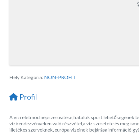
Hely Kategória:
NON-PROFIT
Profil
A vizi életmód népszerüsitése,fiatalok sport lehetőségének bő
vizirendezvényeken való részvétel,a viz szeretete és megism
illetékes szerveknek, európa vizeinek bejárása információ gy