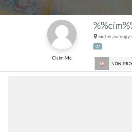
%%cím%
Siófok
,
Somogy 
Claim Me
NON-PRO