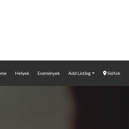
ome
Helyek
Események
Add Listing
Siófok