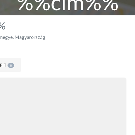
%%cím%%
%
megye
,
Magyarország
FIT
8