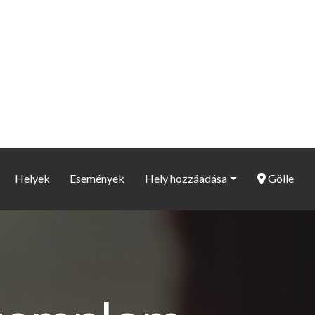
Helyek
Események
Hely hozzáadása
Gölle