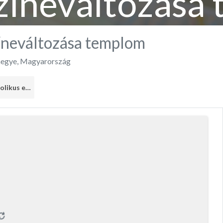
zíneváltozása
íneváltozása templom
egye
,
Magyarország
Római Katolikus egyház
1