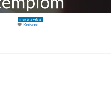
 templom
Írjon értékelést
Kedvenc