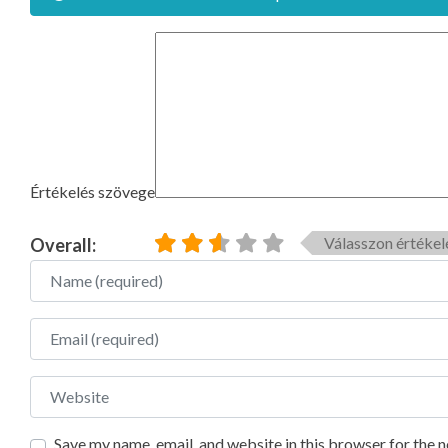
Értékelés szövege
Válasszon értékel
Overall:
Name
Email
Website
Save my name, email, and website in this browser for the 