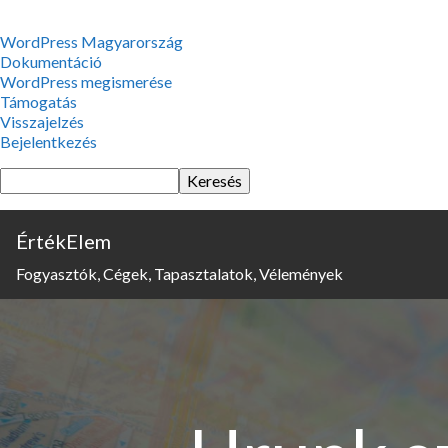
WordPress,
WordPress Magyarország
a
Dokumentáció
csodás
WordPress megismerése
Támogatás
Visszajelzés
Bejelentkezés
Keresés
ÉrtékElem
Fogyasztók, Cégek, Tapasztalatok, Vélemények