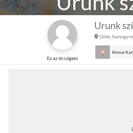
Urunk s
Urunk sz
Gölle
,
Somogy m
Ez az én cégem