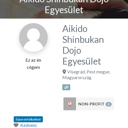
Egyesület
Aikido
Shinbukan
Dojo
Egyesület
Ez az én
cégem
Visegrád
,
Pest megye
,
Magyarország
NON-PROFIT
3
Írjon értékelést
Kedvenc