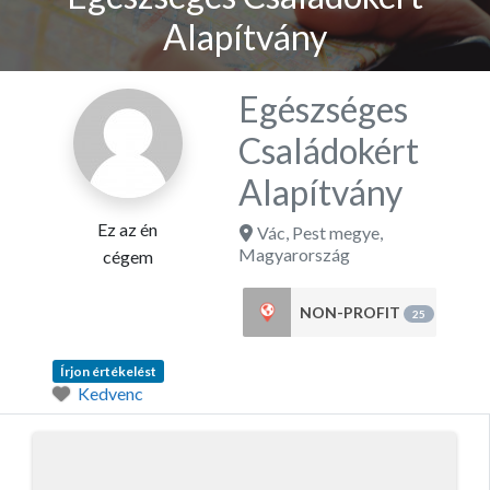
Alapítvány
Egészséges
Családokért
Alapítvány
Ez az én
Vác
,
Pest megye
,
Magyarország
cégem
NON-PROFIT
25
Írjon értékelést
Kedvenc