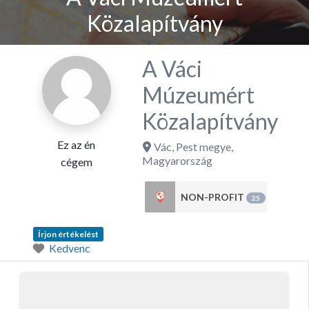
Közalapítvány
A Váci
Múzeumért
Közalapítvány
Ez az én
Vác
,
Pest megye
,
Magyarország
cégem
NON-PROFIT
25
Írjon értékelést
Kedvenc