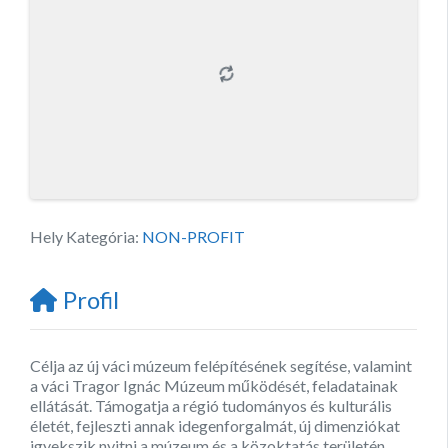
Hely Kategória:
NON-PROFIT
Profil
Célja az új váci múzeum felépítésének segítése, valamint
a váci Tragor Ignác Múzeum működését, feladatainak
ellátását. Támogatja a régió tudományos és kulturális
életét, fejleszti annak idegenforgalmát, új dimenziókat
igyekszik nyitni a múzeum és a közoktatás területén.