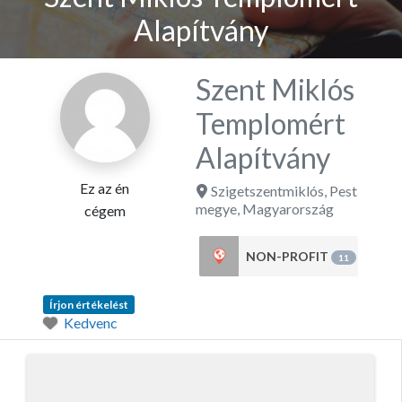
Alapítvány
Szent Miklós
Templomért
Alapítvány
Ez az én
Szigetszentmiklós
,
Pest
megye
,
Magyarország
cégem
NON-PROFIT
11
Írjon értékelést
Kedvenc