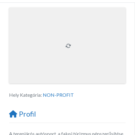
Hely Kategória:
NON-PROFIT
Profil
A terepjárós autósport, a falusi túrizmus népszerűsítése,