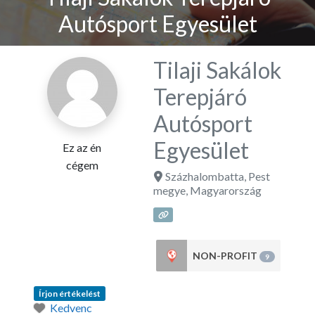
Autósport Egyesület
Tilaji Sakálok
Terepjáró
Autósport
Egyesület
Ez az én
cégem
Százhalombatta
,
Pest
megye
,
Magyarország
NON-PROFIT
9
Írjon értékelést
Kedvenc