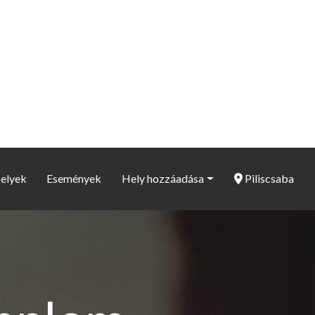
elyek
Események
Hely hozzáadása
Piliscsaba