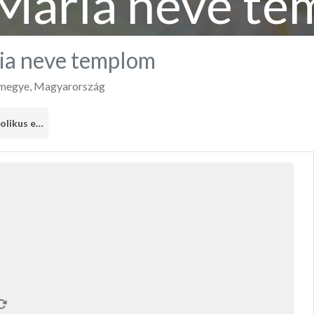
Mária neve t
ia neve templom
 megye
,
Magyarország
Római Katolikus egyház
2