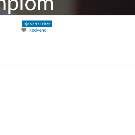
emplom
Írjon értékelést
Kedvenc