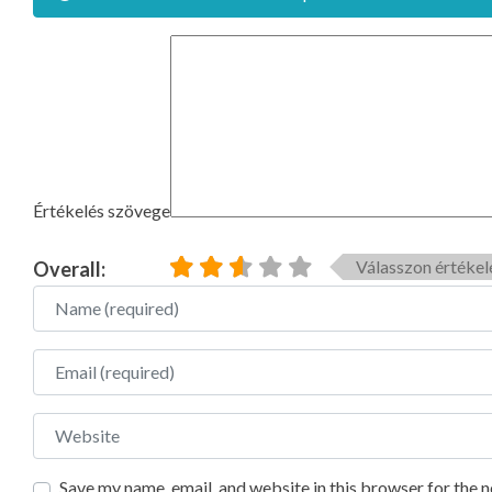
Értékelés szövege
Válasszon értékel
Overall:
Name
Email
Website
Save my name, email, and website in this browser for the 