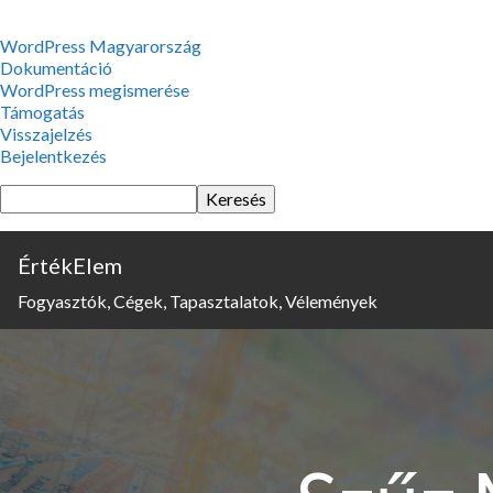
WordPress,
WordPress Magyarország
a
Dokumentáció
csodás
WordPress megismerése
Támogatás
Visszajelzés
Bejelentkezés
Keresés
ÉrtékElem
Fogyasztók, Cégek, Tapasztalatok, Vélemények