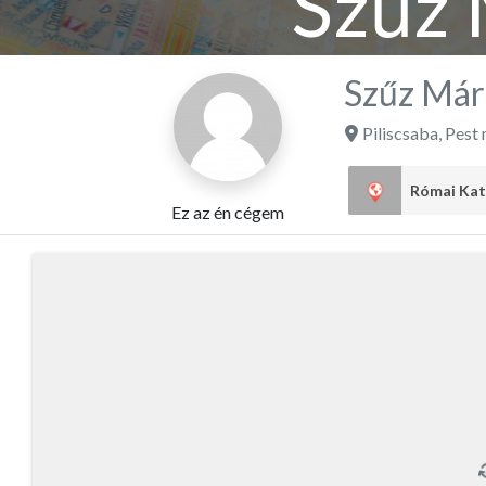
Szűz 
Szűz Már
Piliscsaba
,
Pest
Ez az én cégem